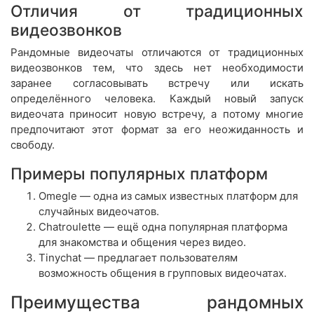
Отличия от традиционных
видеозвонков
Рандомные видеочаты отличаются от традиционных
видеозвонков тем, что здесь нет необходимости
заранее согласовывать встречу или искать
определённого человека. Каждый новый запуск
видеочата приносит новую встречу, а потому многие
предпочитают этот формат за его неожиданность и
свободу.
Примеры популярных платформ
Omegle — одна из самых известных платформ для
случайных видеочатов.
Chatroulette — ещё одна популярная платформа
для знакомства и общения через видео.
Tinychat — предлагает пользователям
возможность общения в групповых видеочатах.
Преимущества рандомных