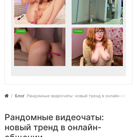
Блог
Рандомные видеочаты: новый тренд в онлайн-общен
Рандомные видеочаты:
новый тренд в онлайн-