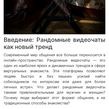
Введение: Рандомные видеочаты
как новый тренд
Современный мир общения все больше переносится в
онлайн-пространство. Рандомные видеочаты — это
один из наиболее ярких и динамичных трендов в сфере
виртуальных знакомств. Эти платформы позволяют
людям быстро и без лишних усилий найти
собеседников по интересам или даже для более
личных встреч. Что делает рандомные видеочаты
такими привлекательными для мужчин и женщин?
Почему люди выбирают этот формат общения, а не
традиционные способы знакомства?