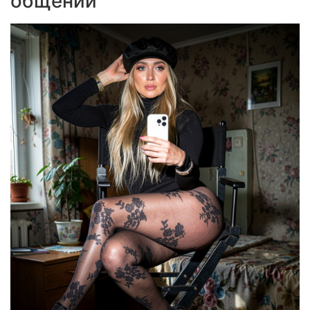
общении