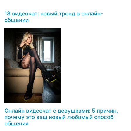
18 видеочат: новый тренд в онлайн-
общении
Онлайн видеочат с девушками: 5 причин,
почему это ваш новый любимый способ
общения