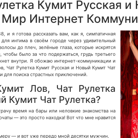
улетка Кумит Русская и
 в Мир Интернет Коммун
, и я готова рассказать вам, как я, симпатичная
 для интима в своём городе через удивительный
волосы до плеч, зелёные глаза, которые искрятся
, чтобы было за что подержаться, грудь третьего
 ёкнет внутри. Я обожаю интернет-коммуникации и
ов, Чат Рулетка Кумит Русская и Новый Кумит Чат
 для поиска страстных приключений.
умит Лов, Чат Рулетка
й Кумит Чат Рулетка?
 трачу время на бары или неловкие знакомства на
очаты — это просто находка! Вот что мне нравится
меру — и вот уже передо мной десятки мужчин,