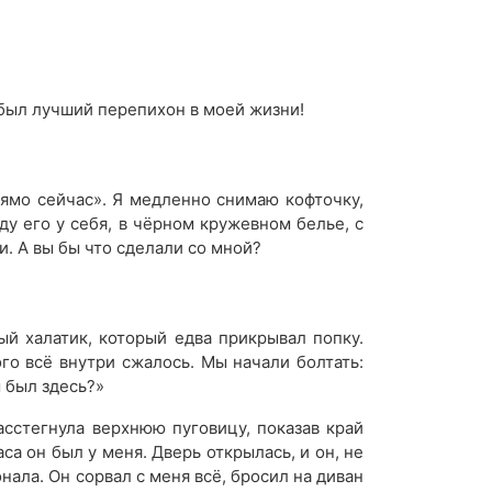
о был лучший перепихон в моей жизни!
прямо сейчас». Я медленно снимаю кофточку,
ду его у себя, в чёрном кружевном белье, с
и. А вы бы что сделали со мной?
й халатик, который едва прикрывал попку.
ого всё внутри сжалось. Мы начали болтать:
ы был здесь?»
асстегнула верхнюю пуговицу, показав край
са он был у меня. Дверь открылась, и он, не
онала. Он сорвал с меня всё, бросил на диван