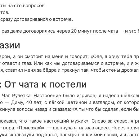
ты на сто вопросов.
тов.
сразу договаривайся о встрече.
н раз даже договорились через 20 минут после чата — и эт
азии
рой, а он смотрит на меня и говорит: «Оля, я хочу тебя 
 отвести глаз. Или как мы договариваемся о встрече, и я ж
ся, схватил меня за бёдра и трахнул так, чтобы стены дрожал
 От чата к постели
Чат Рулетка. Настроение было игривое, я надела шёлковы
го — Диму, 40 лет, с лёгкой щетиной и взглядом, от котор
кинула волосы назад и сказала: «А ты что бы сделал, если б
показал, что такое настоящий мужик». Слово за слово, я р
— пора. «Приезжай», — шепнула я, назвав адрес. Через полча
уки скользнули под халат, пальцы нашли мои соски, и я заст