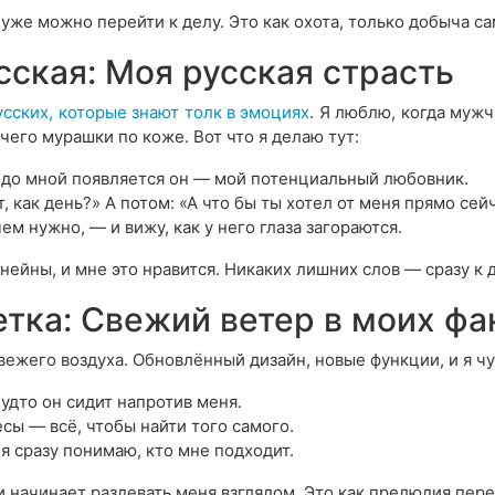
 уже можно перейти к делу. Это как охота, только добыча са
сская: Моя русская страсть
усских, которые знают толк в эмоциях
. Я люблю, когда мужч
 чего мурашки по коже. Вот что я делаю тут:
едо мной появляется он — мой потенциальный любовник.
, как день?» А потом: «А что бы ты хотел от меня прямо сей
ем нужно, — и вижу, как у него глаза загораются.
ейны, и мне это нравится. Никаких лишних слов — сразу к д
тка: Свежий ветер в моих фа
свежего воздуха. Обновлённый дизайн, новые функции, и я ч
будто он сидит напротив меня.
сы — всё, чтобы найти того самого.
 я сразу понимаю, кто мне подходит.
 начинает раздевать меня взглядом. Это как прелюдия пер