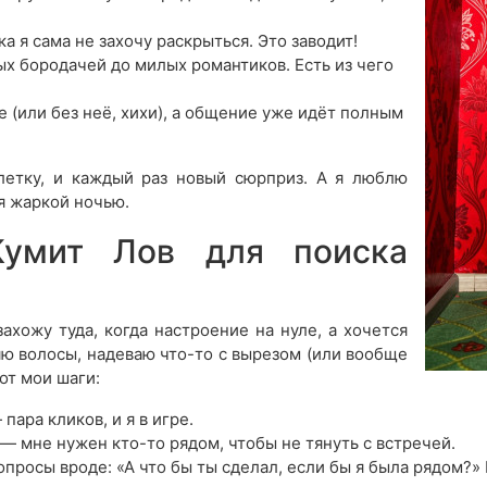
ка я сама не захочу раскрыться. Это заводит!
ых бородачей до милых романтиков. Есть из чего
 (или без неё, хихи), а общение уже идёт полным
летку, и каждый раз новый сюрприз. А я люблю
я жаркой ночью.
Кумит Лов для поиска
ахожу туда, когда настроение на нуле, а хочется
яю волосы, надеваю что-то с вырезом (или вообще
от мои шаги:
пара кликов, и я в игре.
— мне нужен кто-то рядом, чтобы не тянуть с встречей.
опросы вроде: «А что бы ты сделал, если бы я была рядом?