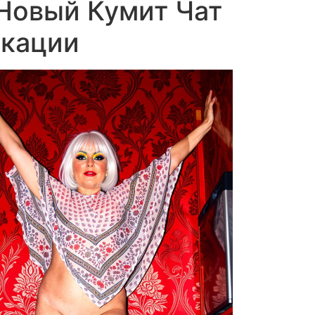
 Новый Кумит Чат
икации