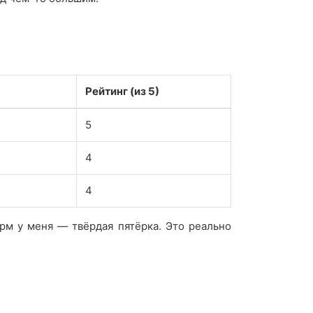
Рейтинг (из 5)
5
4
4
орм у меня — твёрдая пятёрка. Это реально