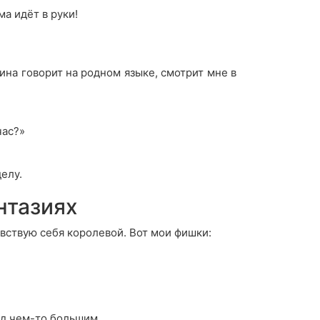
ма идёт в руки!
ина говорит на родном языке, смотрит мне в
час?»
елу.
нтазиях
увствую себя королевой. Вот мои фишки:
ед чем-то большим.