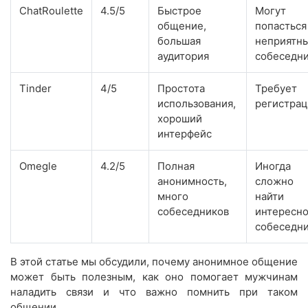
ChatRoulette
4.5/5
Быстрое
Могут
общение,
попасться
большая
неприятн
аудитория
собеседн
Tinder
4/5
Простота
Требует
использования,
регистра
хороший
интерфейс
Omegle
4.2/5
Полная
Иногда
анонимность,
сложно
много
найти
собеседников
интересно
собеседн
В этой статье мы обсудили, почему анонимное общение
может быть полезным, как оно помогает мужчинам
наладить связи и что важно помнить при таком
общении.