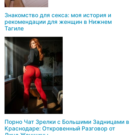
Знакомство для секса: моя история и
рекомендации для женщин в Нижнем
Тагиле
Порно Чат Зрелки с Большими Задницами в
Краснодаре: Откровенный Разговор от