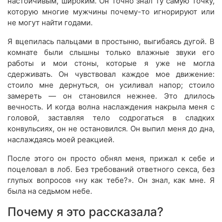
настойчивым, широким. Он точно знал ту самую точку,
которую многие мужчины почему-то игнорируют или
не могут найти годами.
Я вцепилась пальцами в простыню, выгибаясь дугой. В
комнате были слышны только влажные звуки его
работы и мои стоны, которые я уже не могла
сдерживать. Он чувствовал каждое мое движение:
стоило мне дернуться, он усиливал напор; стоило
замереть — он становился нежнее. Это длилось
вечность. И когда волна наслаждения накрыла меня с
головой, заставляя тело содрогаться в сладких
конвульсиях, он не остановился. Он выпил меня до дна,
наслаждаясь моей реакцией.
После этого он просто обнял меня, прижал к себе и
поцеловал в лоб. Без требований ответного секса, без
глупых вопросов «ну как тебе?». Он знал, как мне. Я
была на седьмом небе.
Почему я это рассказала?