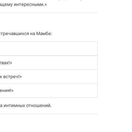
оящему интересными.»
стречавшихся на Мамбе:
твах!»
х встреч!»
ения!»
ка интимных отношений.